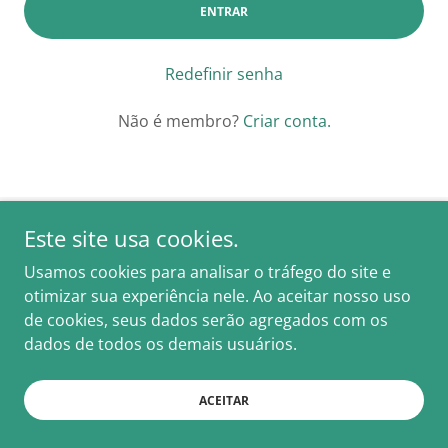
ENTRAR
Redefinir senha
Não é membro?
Criar conta.
Este site usa cookies.
Biocorp Soluções Ambientais
Usamos cookies para analisar o tráfego do site e
otimizar sua experiência nele. Ao aceitar nosso uso
Copyright © 2026 Biocorp Soluções Ambientais – Todos os
de cookies, seus dados serão agregados com os
direitos reservados.
dados de todos os demais usuários.
Desenvolvido por
ACEITAR